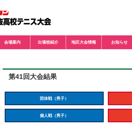
会場案内
出場校紹介
地区大会情報
お知らせ
第41回大会結果
団体戦（男子）
個人戦（男子）