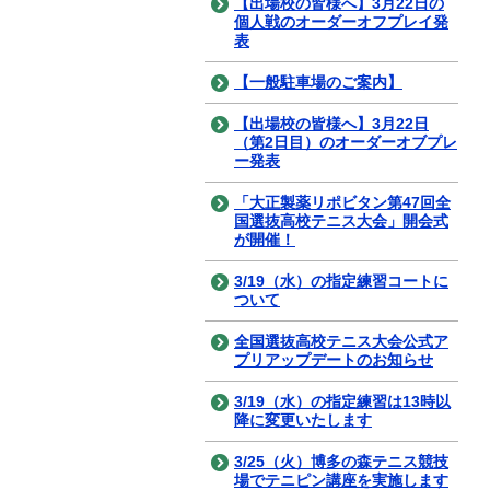
【出場校の皆様へ】3月22日の
個人戦のオーダーオフプレイ発
表
【一般駐車場のご案内】
【出場校の皆様へ】3月22日
（第2日目）のオーダーオブプレ
ー発表
「大正製薬リポビタン第47回全
国選抜高校テニス大会」開会式
が開催！
3/19（水）の指定練習コートに
ついて
全国選抜高校テニス大会公式ア
プリアップデートのお知らせ
3/19（水）の指定練習は13時以
降に変更いたします
3/25（火）博多の森テニス競技
場でテニピン講座を実施します