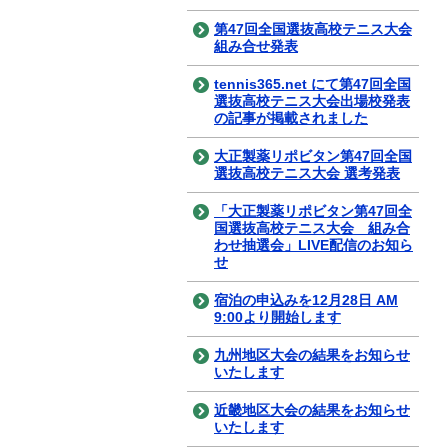
第47回全国選抜高校テニス大会
組み合せ発表
tennis365.net にて第47回全国
選抜高校テニス大会出場校発表
の記事が掲載されました
大正製薬リポビタン第47回全国
選抜高校テニス大会 選考発表
「大正製薬リポビタン第47回全
国選抜高校テニス大会 組み合
わせ抽選会」LIVE配信のお知ら
せ
宿泊の申込みを12月28日 AM
9:00より開始します
九州地区大会の結果をお知らせ
いたします
近畿地区大会の結果をお知らせ
いたします