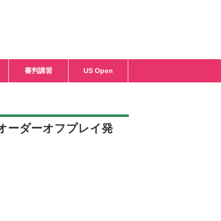
審判講習
US Open
のオーダーオフプレイ発
。