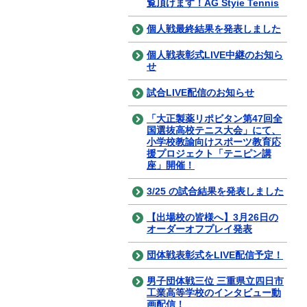
覧頂けます！AG Styie Tennis
個人戦最終結果を発表しました
個人戦表彰式LIVE中継のお知ら
せ
試合LIVE配信のお知らせ
「大正製薬リポビタン第47回全
国選抜高校テニス大会」にて、
小学校教諭向けスポーツ教育応
援プロジェクト「テニピン講
座」開催！
3/25 の試合結果を発表しました
【出場校の皆様へ】3月26日の
オーダーオフプレイ発表
団体戦表彰式をLIVE配信予定！
男子団体戦三位 三重県立四日市
工業高等学校のインタビュー動
画配信！