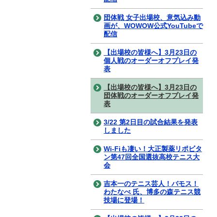
団体戦 女子出場校、意気込み動
画が、WOWOW公式YouTubeで
配信
【出場校の皆様へ】3月23日の
個人戦のオーダーオフプレイ発
表
【出場校の皆様へ】3月23日の
団体戦のオーダーオフプレイ発
表
3/22 第2日目の試合結果を発表
しました
Wi-Fiも凄い！大正製薬リポビタ
ン第47回全国選抜高校テニス大
会
吉本一のテニス芸人！バモス！
わたなべ 氏、博多の森テニス競
技場に登場！