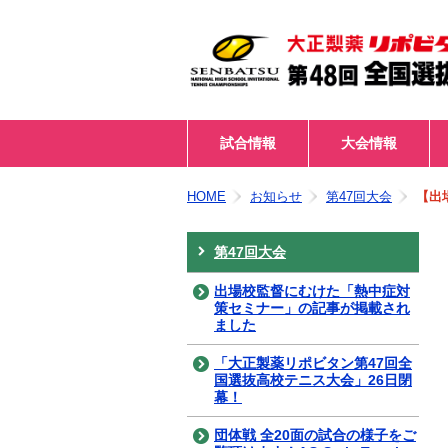
試合情報
大会情報
HOME
お知らせ
第47回大会
【出
第47回大会
出場校監督にむけた「熱中症対
策セミナー」の記事が掲載され
ました
「大正製薬リポビタン第47回全
国選抜高校テニス大会」26日閉
幕！
団体戦 全20面の試合の様子をご