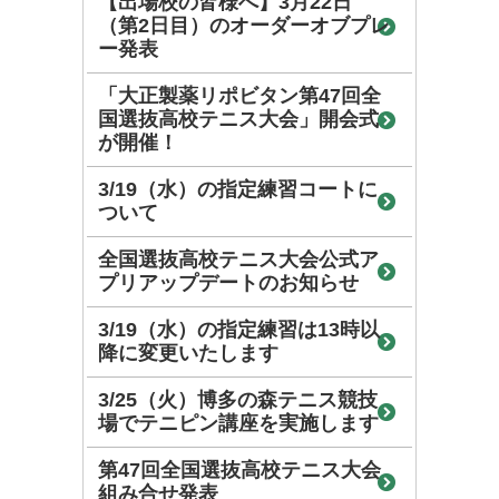
【出場校の皆様へ】3月22日
（第2日目）のオーダーオブプレ
ー発表
「大正製薬リポビタン第47回全
国選抜高校テニス大会」開会式
が開催！
3/19（水）の指定練習コートに
ついて
全国選抜高校テニス大会公式ア
プリアップデートのお知らせ
3/19（水）の指定練習は13時以
降に変更いたします
3/25（火）博多の森テニス競技
場でテニピン講座を実施します
第47回全国選抜高校テニス大会
組み合せ発表