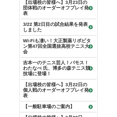
【出場校の皆様へ】3月23日の
団体戦のオーダーオフプレイ発
表
3/22 第2日目の試合結果を発表
しました
Wi-Fiも凄い！大正製薬リポビタ
ン第47回全国選抜高校テニス大
会
吉本一のテニス芸人！バモス！
わたなべ 氏、博多の森テニス競
技場に登場！
【出場校の皆様へ】3月22日の
個人戦のオーダーオフプレイ発
表
【一般駐車場のご案内】